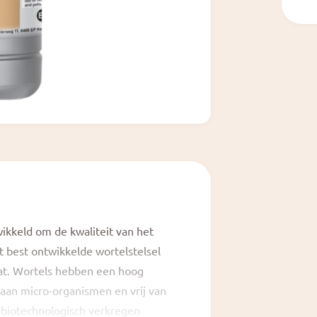
t
l
a
l
r
i
j
ikkeld om de kwaliteit van het
et best ontwikkelde wortelstelsel
aat. Wortels hebben een hoog
 aan micro-organismen en vrij van
 biotechnologisch verkregen