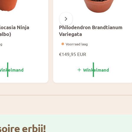
ocasia Ninja
Philodendron Brandtianum
albo)
Variegata
ag
Voorraad laag
N
€149,95 EUR
o
r
Winkelmand
Winkelmand
m
a
l
1
/
van
3
e
p
r
i
j
oire erbij!
s