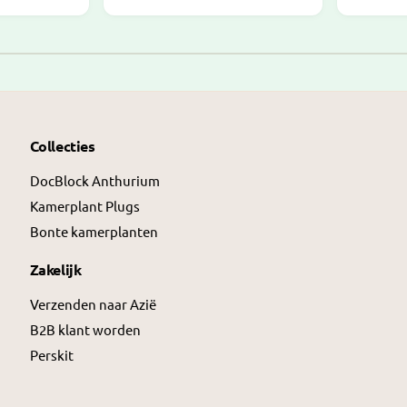
a
a
l
l
1
/
van
2
e
e
p
p
r
r
i
i
j
j
Collecties
s
s
DocBlock Anthurium
Kamerplant Plugs
Bonte kamerplanten
Zakelijk
Verzenden naar Azië
B2B klant worden
Perskit