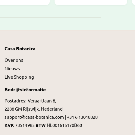
l
e
p
r
i
j
Casa Botanica
s
Over ons
Nieuws
Live Shopping
Bedrijfsinformatie
Postadres: Veraartlaan 8,
2288 GM Rijswijk, Nederland
support@casa-botanica.com | +31 6 13018828
KVK
73514985
BTW
NL001615170B60