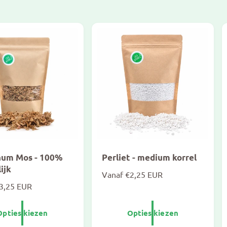
num Mos - 100%
Perliet - medium korrel
ijk
N
Vanaf €2,25 EUR
3,25 EUR
o
r
m
Opties kiezen
Opties kiezen
a