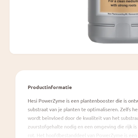
Productinformatie
Hesi PowerZyme is een plantenbooster die is ontw
substraat van je planten te optimaliseren. Zelfs h
wordt beïnvloed door de kwaliteit van het substr
zuurstofgehalte nodig en een omgeving die rijk is
rot. Het hoofdbestanddeel van PowerZyme is een