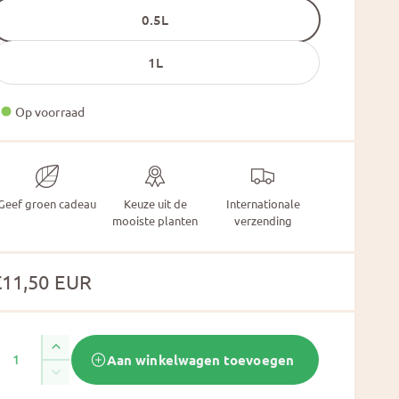
0.5L
1L
Op voorraad
Geef groen cadeau
Keuze uit de
Internationale
mooiste planten
verzending
N
€11,50 EUR
o
A
A
Aan winkelwagen toevoegen
m
a
A
n
a
a