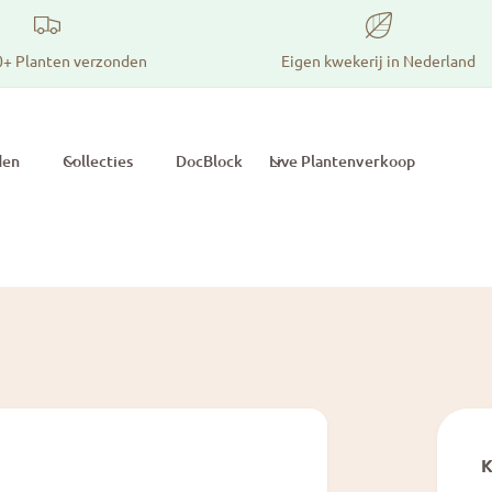
0+ Planten verzonden
Eigen kwekerij in Nederland
den
Collecties
DocBlock
Live Plantenverkoop
K