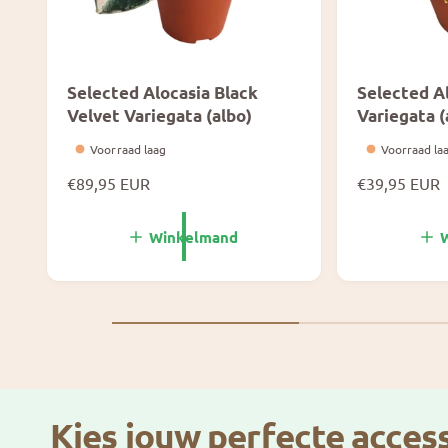
Selected Alocasia Black
Selected Al
Velvet Variegata (albo)
Variegata (
Voorraad laag
Voorraad la
N
€89,95 EUR
N
€39,95 EUR
o
o
r
r
Winkelmand
m
m
a
a
l
l
e
e
p
p
r
r
i
i
j
j
Kies jouw perfecte access
s
s