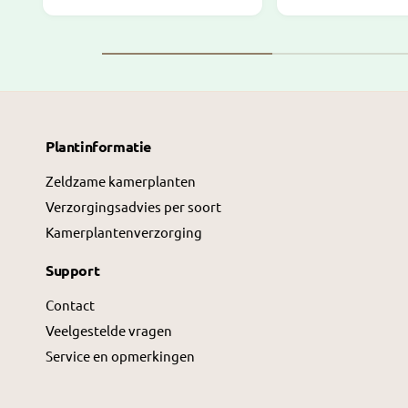
l
l
e
e
p
p
r
r
i
i
j
j
Plantinformatie
s
s
Zeldzame kamerplanten
Verzorgingsadvies per soort
Kamerplantenverzorging
Support
Contact
Veelgestelde vragen
Service en opmerkingen