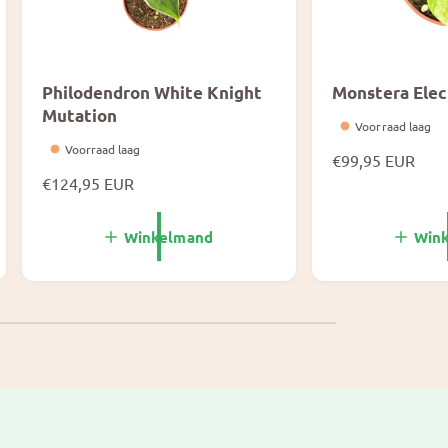
Philodendron White Knight
Monstera Elec
Mutation
Voorraad laag
Voorraad laag
N
€99,95 EUR
N
€124,95 EUR
o
o
r
r
m
Winkelmand
Win
m
a
a
l
l
e
e
p
p
r
r
i
i
j
j
s
s