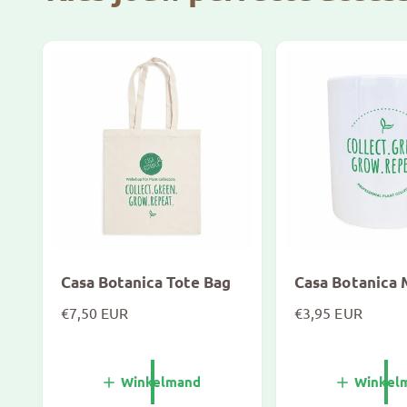
Casa Botanica Tote Bag
Casa Botanica
N
€7,50 EUR
N
€3,95 EUR
o
o
r
r
m
m
Winkelmand
Winkel
a
a