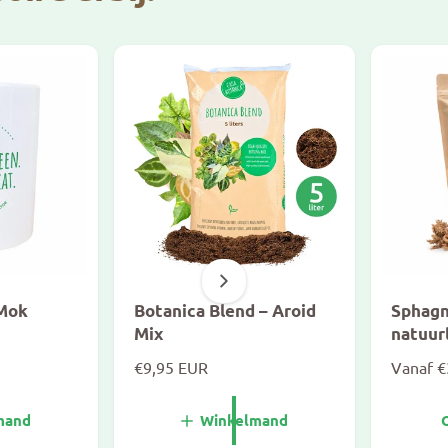
 Mok
Botanica Blend – Aroid
Sphag
Mix
natuurl
N
€9,95 EUR
N
Vanaf €
o
o
r
r
mand
Winkelmand
m
m