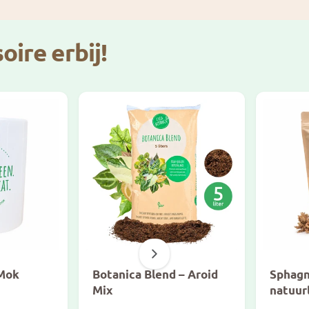
r
i
j
oire erbij!
s
 Mok
Botanica Blend – Aroid
Sphag
Mix
natuurl