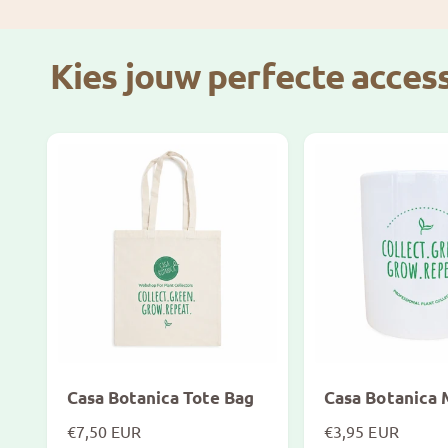
r
r
i
i
j
j
Kies jouw perfecte access
s
s
Casa Botanica Tote Bag
Casa Botanica
N
€7,50 EUR
N
€3,95 EUR