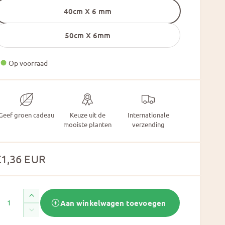
40cm X 6 mm
50cm X 6mm
Op voorraad
Geef groen cadeau
Keuze uit de
Internationale
mooiste planten
verzending
N
€1,36 EUR
o
A
A
Aan winkelwagen toevoegen
m
a
A
n
a
a