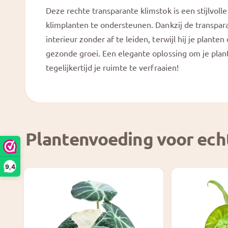
Deze rechte transparante klimstok is een stijlvoll
-
klimplanten te ondersteunen. Dankzij de transparan
w
interieur zonder af te leiden, terwijl hij je plante
e
gezonde groei. Een elegante oplossing om je pla
e
tegelijkertijd je ruimte te verfraaien!
r
g
a
v
e
Plantenvoeding voor ech
9,4