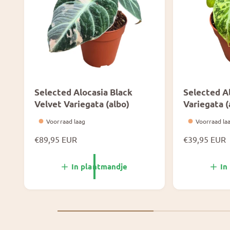
Selected Alocasia Black
Selected Al
Velvet Variegata (albo)
Variegata (
Voorraad laag
Voorraad la
N
€89,95 EUR
N
€39,95 EUR
o
o
r
r
In plantmandje
In
m
m
a
a
l
l
e
e
p
p