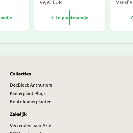
N
€9,95 EUR
N
Vanaf €
o
o
r
r
mandje
In plantmandje
m
m
a
a
l
l
1
/
van
2
e
e
p
p
r
r
i
i
j
j
Collecties
s
s
DocBlock Anthurium
Kamerplant Plugs
Bonte kamerplanten
Zakelijk
Verzenden naar Azië