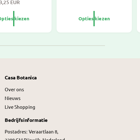
3,25 EUR
o
r
m
Opties kiezen
Opties kiezen
a
l
e
p
r
i
j
Casa Botanica
s
Over ons
Nieuws
Live Shopping
Bedrijfsinformatie
Postadres: Veraartlaan 8,
2288 GM Rijswijk, Nederland