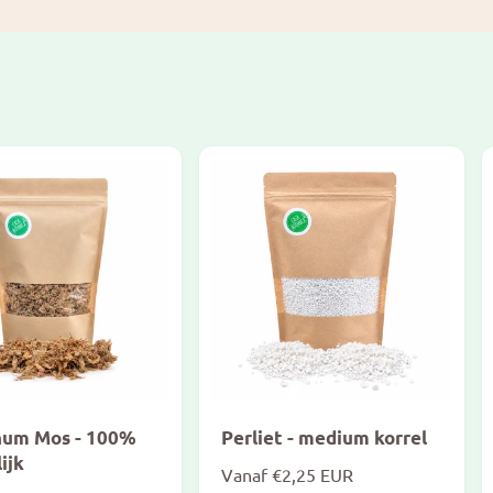
r
i
i
j
j
s
s
num Mos - 100%
Perliet - medium korrel
ijk
N
Vanaf €2,25 EUR