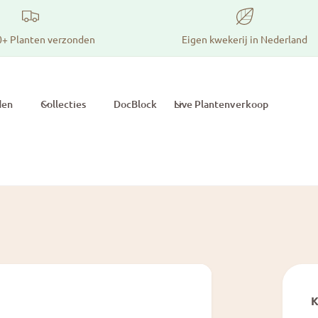
0+ Planten verzonden
Eigen kwekerij in Nederland
den
Collecties
DocBlock
Live Plantenverkoop
K