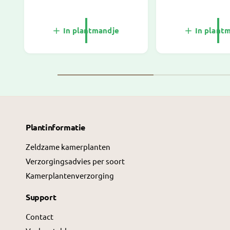
o
o
r
r
m
m
In plantmandje
In plant
a
a
l
l
e
e
p
p
r
r
i
i
j
j
Plantinformatie
s
s
Zeldzame kamerplanten
Verzorgingsadvies per soort
Kamerplantenverzorging
Support
Contact