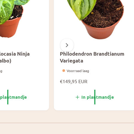
ocasia Ninja
Philodendron Brandtianum
albo)
Variegata
ag
Voorraad laag
N
€149,95 EUR
o
r
 plantmandje
In plantmandje
m
a
l
1
/
van
3
e
p