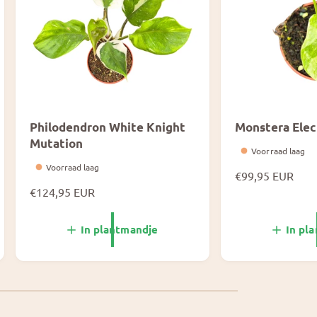
Philodendron White Knight
Monstera Elec
Mutation
Voorraad laag
Voorraad laag
N
€99,95 EUR
N
€124,95 EUR
o
o
r
r
m
In plantmandje
In pl
m
a
a
l
l
e
e
p
p
r