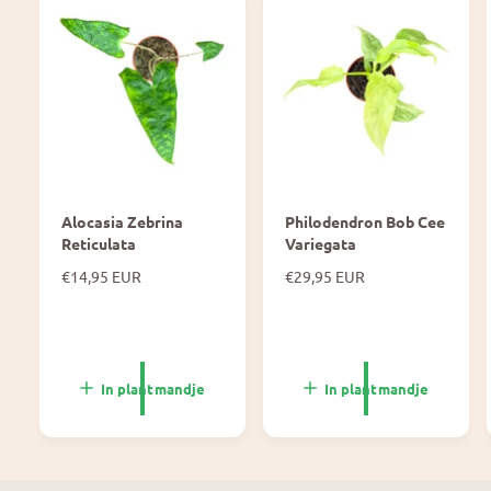
Alocasia Zebrina
Philodendron Bob Cee
Reticulata
Variegata
N
€14,95 EUR
N
€29,95 EUR
o
o
r
r
m
m
a
a
l
l
In plantmandje
In plantmandje
e
e
p
p
r
r
i
i