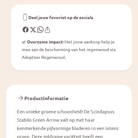
o
l
G
o
r
G
Deel jouw favoriet op de socials
e
r
e
e
n
e
A
🌿
Duurzame impact:
Met jouw aankoop help je
n
r
mee aan de bescherming van het regenwoud via
A
r
r
Adopteer Regenwoud.
o
r
w
o
w
Productinformatie
Een unieke groene schoonheid! De Scindapsus
Stabilo Green Arrow valt op met haar
kenmerkende pijlvormige bladeren in een intens
groen. Deze zeldzame variëteit heeft een