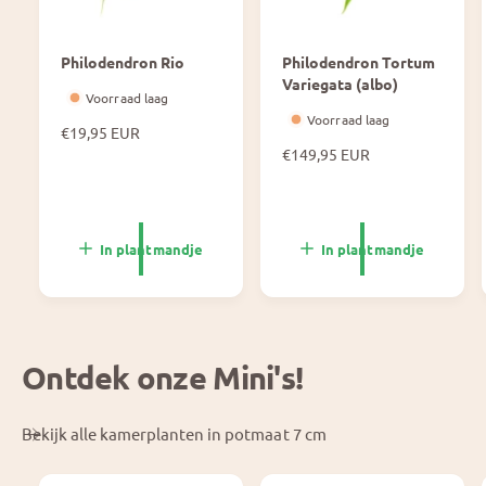
Philodendron Rio
Philodendron Tortum
Variegata (albo)
Voorraad laag
Voorraad laag
N
€19,95 EUR
o
N
€149,95 EUR
r
o
m
r
a
m
l
a
In plantmandje
In plantmandje
e
l
p
e
r
p
i
r
j
i
Ontdek onze Mini's!
s
j
s
Bekijk alle kamerplanten in potmaat 7 cm