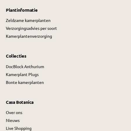
j
j
s
s
Plantinformatie
Zeldzame kamerplanten
Verzorgingsadvies per soort
Kamerplantenverzorging
Collecties
DocBlock Anthurium
Kamerplant Plugs
Bonte kamerplanten
Casa Botanica
Over ons
Nieuws
Live Shopping