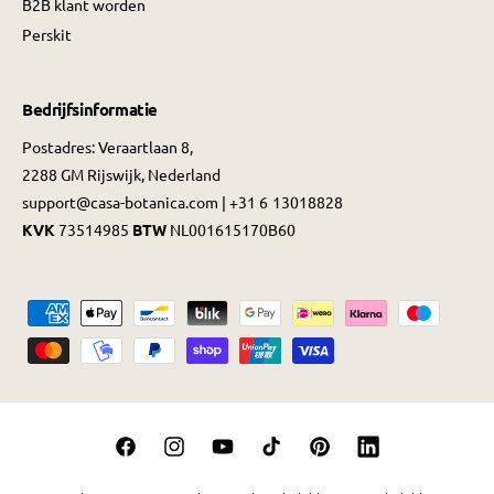
B2B klant worden
Perskit
Bedrijfsinformatie
Postadres: Veraartlaan 8,
2288 GM Rijswijk, Nederland
support@casa-botanica.com | +31 6 13018828
KVK
73514985
BTW
NL001615170B60
B
e
t
a
a
F
I
Y
T
P
L
l
a
n
o
i
i
i
m