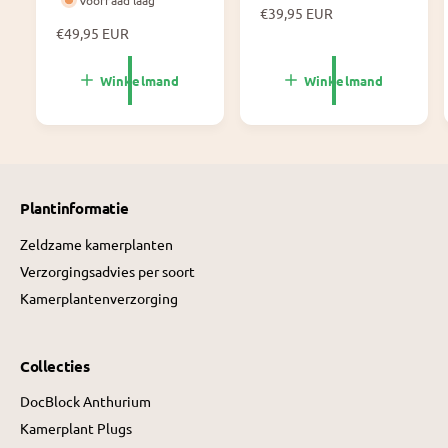
Voorraad laag
N
€39,95 EUR
N
€49,95 EUR
o
o
r
r
m
Winkelmand
Winkelmand
m
a
a
l
l
e
e
p
p
r
r
i
Plantinformatie
i
j
j
s
Zeldzame kamerplanten
s
Verzorgingsadvies per soort
Kamerplantenverzorging
Collecties
DocBlock Anthurium
Kamerplant Plugs