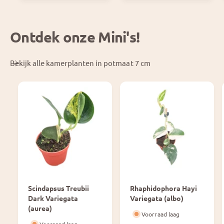
i
r
j
i
s
j
Ontdek onze Mini's!
s
Bekijk alle kamerplanten in potmaat 7 cm
Scindapsus Treubii
Rhaphidophora Hayi
Dark Variegata
Variegata (albo)
(aurea)
Voorraad laag