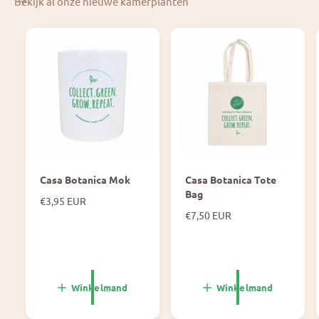
Bekijk al onze nieuwe kamerplanten
Casa Botanica Mok
Casa Botanica Tote
Bag
N
€3,95 EUR
o
N
€7,50 EUR
r
o
m
r
a
m
l
a
e
l
Winkelmand
Winkelmand
p
e
r
p