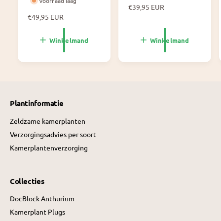
Voorraad laag
N
€39,95 EUR
N
€49,95 EUR
o
o
r
r
m
Winkelmand
Winkelmand
m
a
a
l
l
e
e
p
p
r
r
i
Plantinformatie
i
j
j
s
Zeldzame kamerplanten
s
Verzorgingsadvies per soort
Kamerplantenverzorging
Collecties
DocBlock Anthurium
Kamerplant Plugs