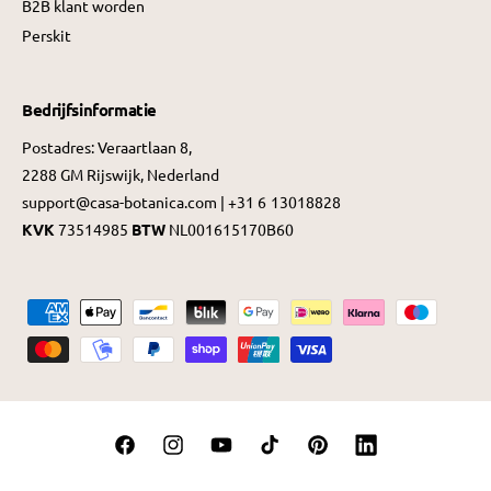
B2B klant worden
Perskit
Bedrijfsinformatie
Postadres: Veraartlaan 8,
2288 GM Rijswijk, Nederland
support@casa-botanica.com | +31 6 13018828
KVK
73514985
BTW
NL001615170B60
B
e
t
a
a
F
I
Y
T
P
L
l
a
n
o
i
i
i
m