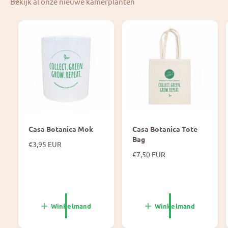
Bekijk al onze nieuwe kamerplanten
Casa Botanica Mok
Casa Botanica Tote
Bag
N
€3,95 EUR
o
N
€7,50 EUR
r
o
m
r
a
m
l
a
e
l
Winkelmand
Winkelmand
p
e
r
p