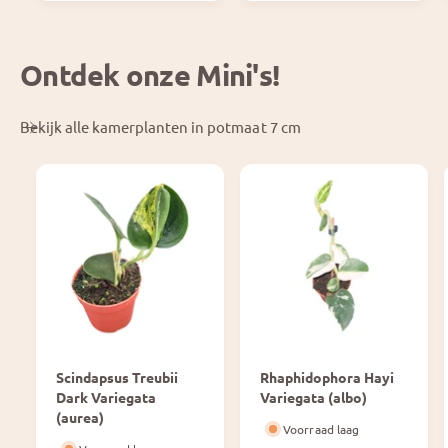
i
r
j
i
s
j
Ontdek onze Mini's!
s
Bekijk alle kamerplanten in potmaat 7 cm
Scindapsus Treubii
Rhaphidophora Hayi
Dark Variegata
Variegata (albo)
(aurea)
Voorraad laag